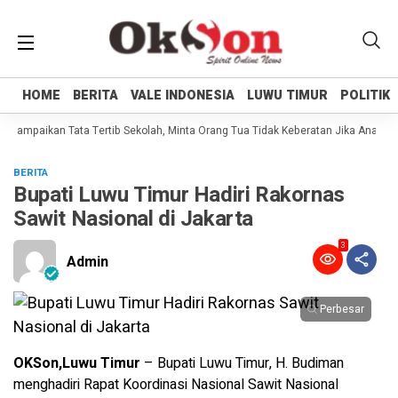
HOME
HOME
BERITA
BERITA
VALE INDONESIA
VALE INDONESIA
LUWU TIMUR
LUWU TIMUR
POLITIK
POLITIK
i Sampaikan Tata Tertib Sekolah, Minta Orang Tua Tidak Keberatan Jika Anaknya
BERITA
Bupati Luwu Timur Hadiri Rakornas
Sawit Nasional di Jakarta
3
Admin
Perbesar
OKSon,Luwu Timur
– Bupati Luwu Timur, H. Budiman
menghadiri Rapat Koordinasi Nasional Sawit Nasional