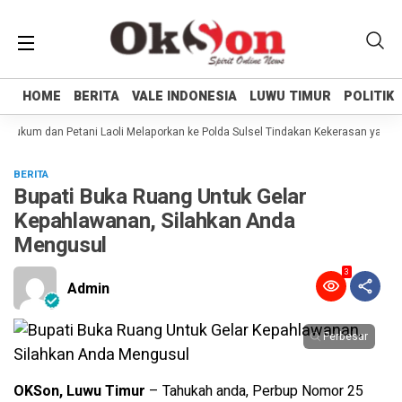
HOME
HOME
BERITA
BERITA
VALE INDONESIA
VALE INDONESIA
LUWU TIMUR
LUWU TIMUR
POLITIK
POLITIK
ukum dan Petani Laoli Melaporkan ke Polda Sulsel Tindakan Kekerasan yang di
BERITA
Bupati Buka Ruang Untuk Gelar
Kepahlawanan, Silahkan Anda
Mengusul
3
Admin
Perbesar
OKSon, Luwu Timur
– Tahukah anda, Perbup Nomor 25