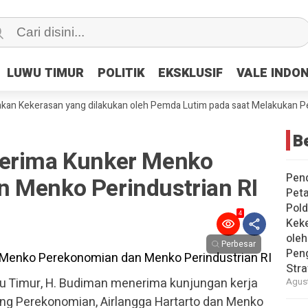
LUWU TIMUR
LUWU TIMUR
POLITIK
POLITIK
EKSKLUSIF
EKSKLUSIF
VALE INDO
VALE INDO
ekerasan yang dilakukan oleh Pemda Lutim pada saat Melakukan Penggus
Be
Terima Kunker Menko
Pen
 Menko Perindustrian RI
Peta
Pold
4
Keke
ole
Perbesar
Pen
Stra
u Timur, H. Budiman menerima kunjungan kerja
Agust
ang Perekonomian, Airlangga Hartarto dan Menko