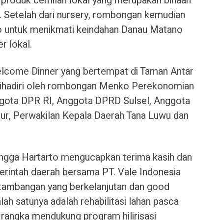
produk cemilan lokal yang merupakan binaan
 Setelah dari nursery, rombongan kemudian
 untuk menikmati keindahan Danau Matano
r lokal.
elcome Dinner yang bertempat di Taman Antar
ihadiri oleh rombongan Menko Perekonomian
ggota DPR RI, Anggota DPRD Sulsel, Anggota
r, Perwakilan Kepala Daerah Tana Luwu dan
.
ngga Hartarto mengucapkan terima kasih dan
merintah daerah bersama PT. Vale Indonesia
tambangan yang berkelanjutan dan good
lah satunya adalah rehabilitasi lahan pasca
m rangka mendukung program hilirisasi