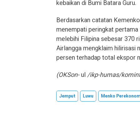
kebaikan di Bumi Batara Guru.
Berdasarkan catatan Kemenko 
menempati peringkat pertama y
melebihi Filipina sebesar 370 r
Airlangga mengklaim hilirisasi 
persen terhadap total ekspor 
(OKSon-
ul
/ikp-humas/kominf
Jemput
Luwu
Menko Perekonom