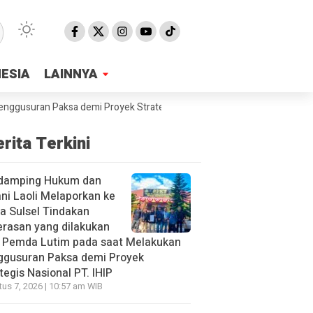
NESIA
NESIA
LAINNYA
LAINNYA
uran Paksa demi Proyek Strategis Nasional PT. IHIP
SMPN2 Malili Sa
rita Terkini
damping Hukum dan
ni Laoli Melaporkan ke
a Sulsel Tindakan
rasan yang dilakukan
h Pemda Lutim pada saat Melakukan
ggusuran Paksa demi Proyek
tegis Nasional PT. IHIP
us 7, 2026 | 10:57 am WIB