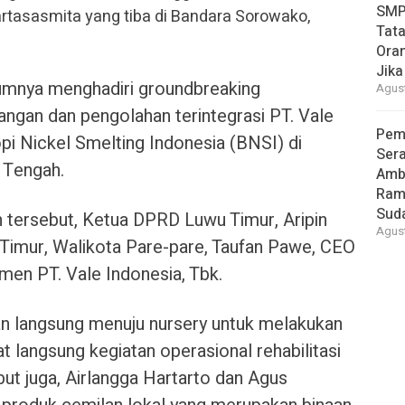
SMP
rtasasmita yang tiba di Bandara Sorowako,
Tata
Oran
Jika
umnya menghadiri groundbreaking
Agust
gan dan pengolahan terintegrasi PT. Vale
Pem
pi Nickel Smelting Indonesia (BNSI) di
Ser
 Tengah.
Amb
Ram
Suda
 tersebut, Ketua DPRD Luwu Timur, Aripin
Agust
imur, Walikota Pare-pare, Taufan Pawe, CEO
en PT. Vale Indonesia, Tbk.
n langsung menuju nursery untuk melakukan
 langsung kegiatan operasional rehabilitasi
ut juga, Airlangga Hartarto dan Agus