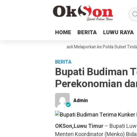
HOME
HOME
BERITA
BERITA
LUWU RAYA
LUWU RAYA
damping Hukum dan Petani Laoli Melaporkan ke Polda Sulsel Tindakan K
BERITA
Bupati Budiman 
Perekonomian dan
Admin
OKSon,Luwu Timur
– Bupati Luw
Menteri Koordinator (Menko) Bid