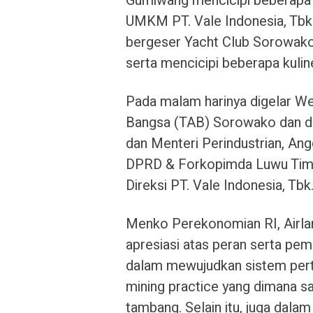
Gumiwang mencicipi beberapa 
UMKM PT. Vale Indonesia, Tbk.
bergeser Yacht Club Sorowako
serta mencicipi beberapa kuline
Pada malam harinya digelar W
Bangsa (TAB) Sorowako dan d
dan Menteri Perindustrian, An
DPRD & Forkopimda Luwu Timu
Direksi PT. Vale Indonesia, Tbk
Menko Perekonomian RI, Airla
apresiasi atas peran serta pe
dalam mewujudkan sistem per
mining practice yang dimana sa
tambang. Selain itu, juga dala