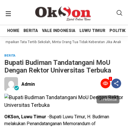
HOME
HOME
BERITA
BERITA
VALE INDONESIA
VALE INDONESIA
LUWU TIMUR
LUWU TIMUR
POLITIK
POLITIK
Sampaikan Tata Tertib Sekolah, Minta Orang Tua Tidak Keberatan Jika Anaknya B
BERITA
Bupati Budiman Tandatangani MoU
Dengan Rektor Universitas Terbuka
2
Admin
Perbesar
OKSon, Luwu Timur
-Bupati Luwu Timur, H. Budiman
melakukan Penandatanganan Memorandum of