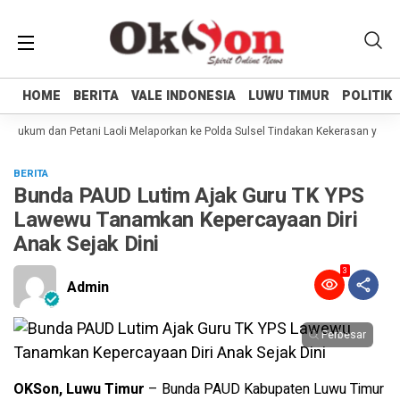
HOME
HOME
BERITA
BERITA
VALE INDONESIA
VALE INDONESIA
LUWU TIMUR
LUWU TIMUR
POLITIK
POLITIK
Hukum dan Petani Laoli Melaporkan ke Polda Sulsel Tindakan Kekerasan yang d
BERITA
Bunda PAUD Lutim Ajak Guru TK YPS
Lawewu Tanamkan Kepercayaan Diri
Anak Sejak Dini
3
Admin
Perbesar
OKSon, Luwu Timur
– Bunda PAUD Kabupaten Luwu Timur