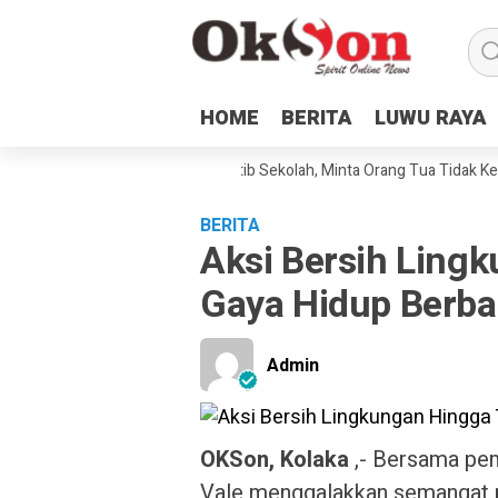
HOME
HOME
BERITA
BERITA
LUWU RAYA
LUWU RAYA
N2 Malili Sampaikan Tata Tertib Sekolah, Minta Orang Tua Tidak Kebera
BERITA
Aksi Bersih Ling
Gaya Hidup Berbas
Admin
OKSon, Kolaka
,- Bersama peme
Vale menggalakkan semangat p