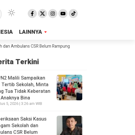
NESIA
NESIA
LAINNYA
LAINNYA
n Ambulans CSR Belum Rampung, Jaksa Sebut Sudah 40 Orang Yang Dip
rita Terkini
N2 Malili Sampaikan
 Tertib Sekolah, Minta
g Tua Tidak Keberatan
 Anaknya Bina
us 5, 2026 | 3:26 am WIB
eriksaan Saksi Kasus
agam Sekolah dan
ulans CSR Belum