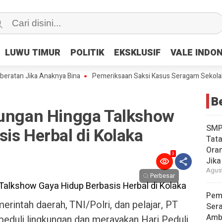
LUWU TIMUR
LUWU TIMUR
POLITIK
POLITIK
EKSKLUSIF
EKSKLUSIF
VALE INDO
VALE INDO
tan Jika Anaknya Bina
Pemeriksaan Saksi Kasus Seragam Sekolah da
Be
kungan Hingga Talkshow
SMP
is Herbal di Kolaka
Tata
Oran
3
Jika
Agust
Perbesar
Pem
rintah daerah, TNI/Polri, dan pelajar, PT
Ser
Amb
eduli lingkungan dan merayakan Hari Peduli