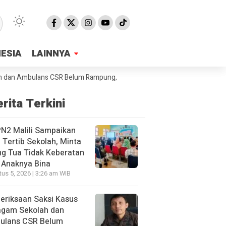
NESIA
NESIA
LAINNYA
LAINNYA
mbulans CSR Belum Rampung, Jaksa Sebut Sudah 40 Orang Yang Diperi
rita Terkini
N2 Malili Sampaikan
 Tertib Sekolah, Minta
g Tua Tidak Keberatan
 Anaknya Bina
us 5, 2026 | 3:26 am WIB
eriksaan Saksi Kasus
agam Sekolah dan
ulans CSR Belum