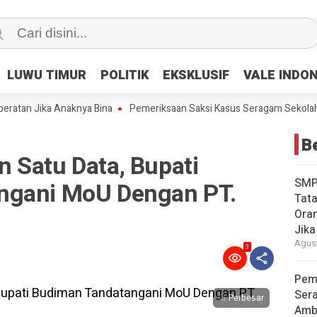
LUWU TIMUR
LUWU TIMUR
POLITIK
POLITIK
EKSKLUSIF
EKSKLUSIF
VALE INDO
VALE INDO
 Jika Anaknya Bina
Pemeriksaan Saksi Kasus Seragam Sekolah dan A
Be
 Satu Data, Bupati
SMP
ngani MoU Dengan PT.
Tata
Oran
Jika
Agust
3
Pem
Ser
Perbesar
Amb