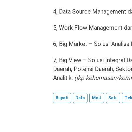
4, Data Source Management d
5, Work Flow Management dan D
6, Big Market – Solusi Anali
7, Big View – Solusi Integral
Daerah, Potensi Daerah, Sektor 
Analitik.
(ikp-kehumasan/komi
Bupati
Data
MoU
Satu
Te