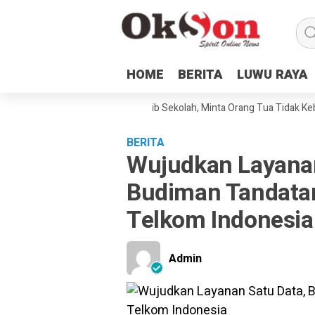
HOME
HOME
BERITA
BERITA
LUWU RAYA
LUWU RAYA
Malili Sampaikan Tata Tertib Sekolah, Minta Orang Tua Tidak Keberatan
BERITA
Wujudkan Layanan
Budiman Tandata
Telkom Indonesia
Admin