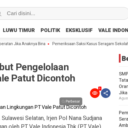
LUWU TIMUR
LUWU TIMUR
POLITIK
POLITIK
EKSKLUSIF
EKSKLUSIF
VALE INDO
VALE INDO
n Jika Anaknya Bina
Pemeriksaan Saksi Kasus Seragam Sekolah dan 
Be
ebut Pengelolaan
SMP
le Patut Dicontoh
Tata
Oran
9
Jika
Agust
Perbesar
Pem
Sulawesi Selatan, Irjen Pol Nana Sudjana
Ser
Amb
an oleh PT Vale Indonesia Tbk (PT Vale)