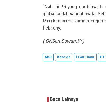
“Nah, ini PR yang luar biasa, t
global sudah sangat nyata. Seh
Mari kita sama-sama mengambi
Febriany.
( OKSon-Suwarni/*)
Akui
Kapolda
Luwu Timur
PT 
Baca Lainnya