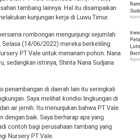
Ram
sahan tambang lainnya. Hal itu disampaikan
Suda
 melakukan kunjungan kerja di Luwu Timur.
Agust
Irwa
 bersama rombongan mengunjungi sejumlah
Peta
i, Selasa (14/06/2022) mereka berkeliling
Luti
 Nursery PT Vale untuk menanam pohon. Nana
Beri
Agust
 sedangkan istrinya, Shinta Nana Sudjana
si penambangan di daerah lain itu seringkali
ngkungan. Saya melihat kondisi lingkungan di
 dan air jernih. Itu menunjukan bahwa PT Vale
an dengan baik. Saya berharap apa yang
njadi contoh bagi perusahaan tambang yang
ngi Nursery PT Vale.