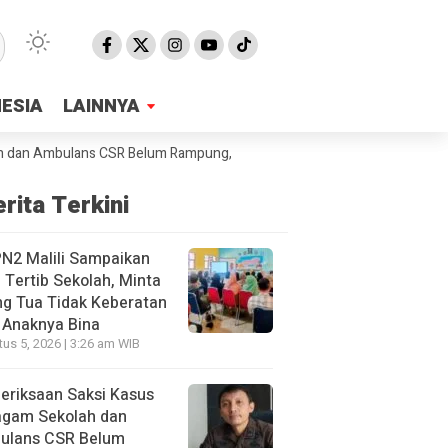
NESIA
NESIA
LAINNYA
LAINNYA
Ambulans CSR Belum Rampung, Jaksa Sebut Sudah 40 Orang Yang Diperi
rita Terkini
N2 Malili Sampaikan
 Tertib Sekolah, Minta
g Tua Tidak Keberatan
 Anaknya Bina
us 5, 2026 | 3:26 am WIB
eriksaan Saksi Kasus
agam Sekolah dan
ulans CSR Belum