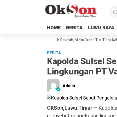
HOME
HOME
BERITA
BERITA
LUWU RAYA
LUWU RAYA
 Malili Sampaikan Tata Tertib Sekolah, Minta Orang Tua Tidak Keberata
BERITA
Kapolda Sulsel S
Lingkungan PT Va
Admin
OKSon,Luwu Timur
– Kapolda 
menyebut pengelolaan lingkung