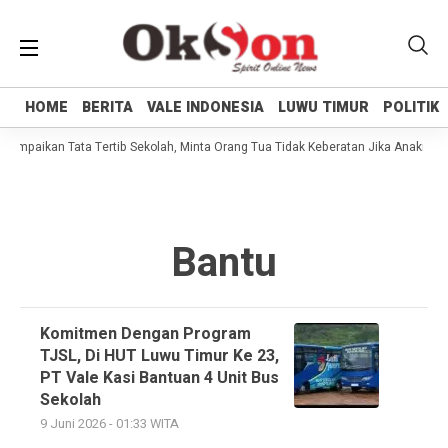
HOME
HOME
BERITA
BERITA
VALE INDONESIA
VALE INDONESIA
LUWU TIMUR
LUWU TIMUR
POLITIK
POLITIK
Sampaikan Tata Tertib Sekolah, Minta Orang Tua Tidak Keberatan Jika Anaknya B
Bantu
Komitmen Dengan Program
TJSL, Di HUT Luwu Timur Ke 23,
PT Vale Kasi Bantuan 4 Unit Bus
Sekolah
9 Juni 2026 - 01:33 WITA