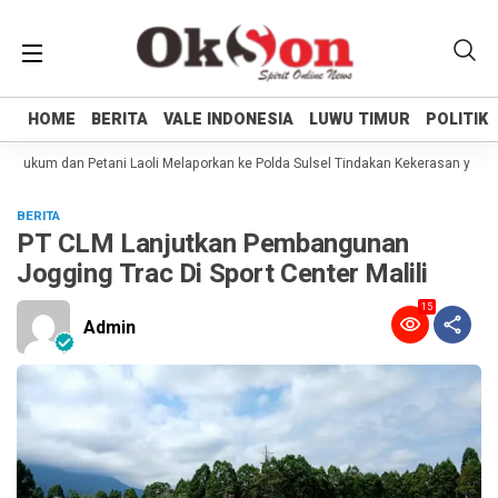
HOME
HOME
BERITA
BERITA
VALE INDONESIA
VALE INDONESIA
LUWU TIMUR
LUWU TIMUR
POLITIK
POLITIK
Hukum dan Petani Laoli Melaporkan ke Polda Sulsel Tindakan Kekerasan yang di
BERITA
PT CLM Lanjutkan Pembangunan
Jogging Trac Di Sport Center Malili
15
Admin