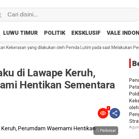
LUWU TIMUR
LUWU TIMUR
POLITIK
POLITIK
EKSKLUSIF
EKSKLUSIF
VALE INDO
VALE INDO
ekerasan yang dilakukan oleh Pemda Lutim pada saat Melakukan Penggus
Be
aku di Lawape Keruh,
Pen
mi Hentikan Sementara
Peta
Pold
Keke
ole
3
Pen
Stra
Agust
Perbesar