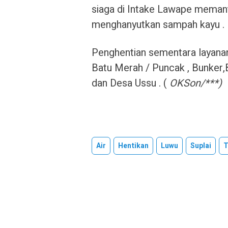
siaga di Intake Lawape memant
menghanyutkan sampah kayu .
Penghentian sementara layanan a
Batu Merah / Puncak , Bunker,
dan Desa Ussu . (
OKSon/***)
Air
Hentikan
Luwu
Suplai
T