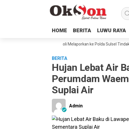
HOME
HOME
BERITA
BERITA
LUWU RAYA
LUWU RAYA
ndamping Hukum dan Petani Laoli Melaporkan ke Polda Sulsel Tindakan K
BERITA
Hujan Lebat Air B
Perumdam Waema
Suplai Air
Admin