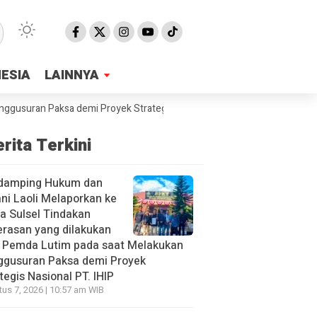
NESIA
NESIA
LAINNYA
LAINNYA
uran Paksa demi Proyek Strategis Nasional PT. IHIP
SMPN2 Malili Sa
rita Terkini
damping Hukum dan
ni Laoli Melaporkan ke
a Sulsel Tindakan
rasan yang dilakukan
h Pemda Lutim pada saat Melakukan
ggusuran Paksa demi Proyek
tegis Nasional PT. IHIP
us 7, 2026 | 10:57 am WIB