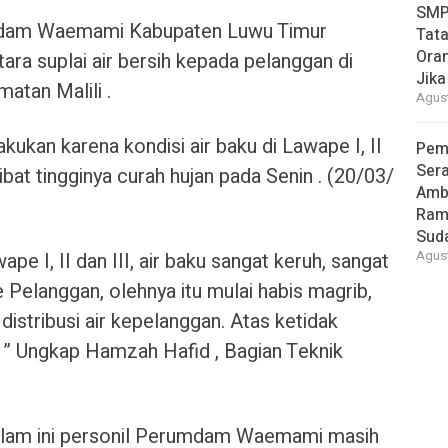
SMP
ndam Waemami Kabupaten Luwu Timur
Tata
Oran
ra suplai air bersih kepada pelanggan di
Jika
atan Malili .
Agust
ilakukan karena kondisi air baku di Lawape I, II
Pem
Ser
bat tingginya curah hujan pada Senin . (20/03/
Amb
Ram
Suda
ape I, II dan III, air baku sangat keruh, sangat
Agust
ke Pelanggan, olehnya itu mulai habis magrib,
stribusi air kepelanggan. Atas ketidak
. ” Ungkap Hamzah Hafid , Bagian Teknik
 malam ini personil Perumdam Waemami masih