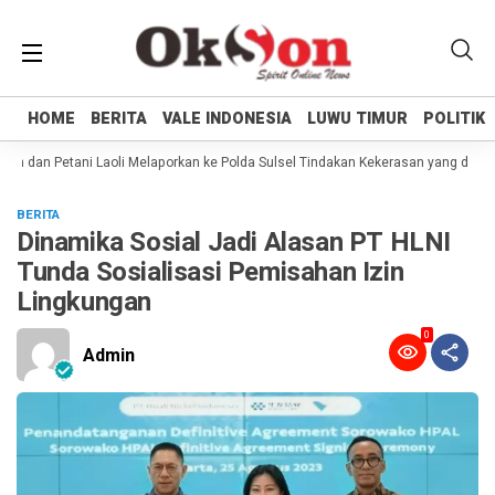
HOME
HOME
BERITA
BERITA
VALE INDONESIA
VALE INDONESIA
LUWU TIMUR
LUWU TIMUR
POLITIK
POLITIK
 dan Petani Laoli Melaporkan ke Polda Sulsel Tindakan Kekerasan yang dilakuk
BERITA
Dinamika Sosial Jadi Alasan PT HLNI
Tunda Sosialisasi Pemisahan Izin
Lingkungan
0
Admin