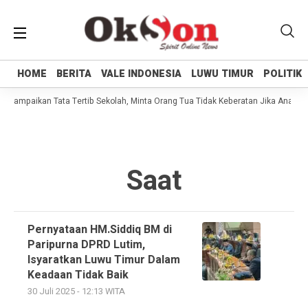
HOME
HOME
BERITA
BERITA
VALE INDONESIA
VALE INDONESIA
LUWU TIMUR
LUWU TIMUR
POLITIK
POLITIK
i Sampaikan Tata Tertib Sekolah, Minta Orang Tua Tidak Keberatan Jika Anaknya
Saat
Pernyataan HM.Siddiq BM di
Paripurna DPRD Lutim,
Isyaratkan Luwu Timur Dalam
Keadaan Tidak Baik
30 Juli 2025 - 12:13 WITA