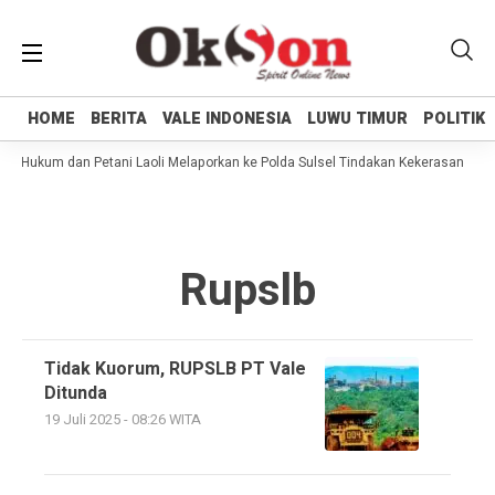
HOME
HOME
BERITA
BERITA
VALE INDONESIA
VALE INDONESIA
LUWU TIMUR
LUWU TIMUR
POLITIK
POLITIK
g Hukum dan Petani Laoli Melaporkan ke Polda Sulsel Tindakan Kekerasan yang 
Rupslb
Tidak Kuorum, RUPSLB PT Vale
Ditunda
19 Juli 2025 - 08:26 WITA