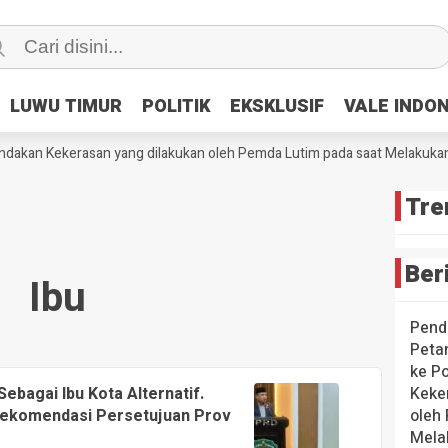
LUWU TIMUR
LUWU TIMUR
POLITIK
POLITIK
EKSKLUSIF
EKSKLUSIF
VALE INDO
VALE INDO
kan Kekerasan yang dilakukan oleh Pemda Lutim pada saat Melakukan Pe
Tre
Ber
Ibu
Pend
Peta
ke Po
bagai Ibu Kota Alternatif.
Keke
Rekomendasi Persetujuan Prov
oleh
Mela