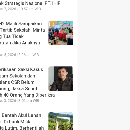
k Strategis Nasional PT. IHIP
s 7, 2026 | 10:57 am WIB
2 Malili Sampaikan
Tertib Sekolah, Minta
g Tua Tidak
ratan Jika Anaknya
s 5, 2026 | 3:26 am WIB
riksaan Saksi Kasus
gam Sekolah dan
lans CSR Belum
ung, Jaksa Sebut
h 40 Orang Yang Diperiksa
s 3, 2026 | 3:02 pm WIB
n Bantah Akui Lahan
i Di Laoli Milik
a Lutim. Berhentilah