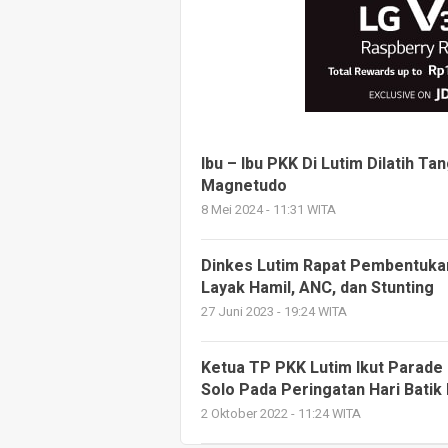
Ibu – Ibu PKK Di Lutim Dilatih T
Magnetudo
8 Mei 2024 - 11:31 WITA
Dinkes Lutim Rapat Pembentukan 
Layak Hamil, ANC, dan Stunting
27 Juni 2023 - 19:24 WITA
Ketua TP PKK Lutim Ikut Parade
Solo Pada Peringatan Hari Batik
2 Oktober 2022 - 11:24 WITA