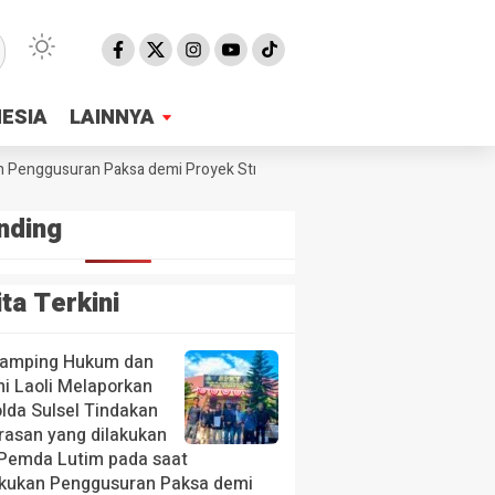
NESIA
NESIA
LAINNYA
LAINNYA
nggusuran Paksa demi Proyek Strategis Nasional PT. IHIP
SMPN2 Mali
nding
ita Terkini
amping Hukum dan
ni Laoli Melaporkan
lda Sulsel Tindakan
rasan yang dilakukan
 Pemda Lutim pada saat
kukan Penggusuran Paksa demi