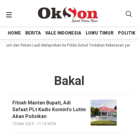
HOME
HOME
BERITA
BERITA
VALE INDONESIA
VALE INDONESIA
LUWU TIMUR
LUWU TIMUR
POLITIK
POLITIK
kum dan Petani Laoli Melaporkan ke Polda Sulsel Tindakan Kekerasan yang dil
Bakal
Fitnah Mantan Bupati, Adi
Safaat PLt Kadis Kominfo Lutim
Akan Polisikan
10 Mei 2025 - 11:14 WITA