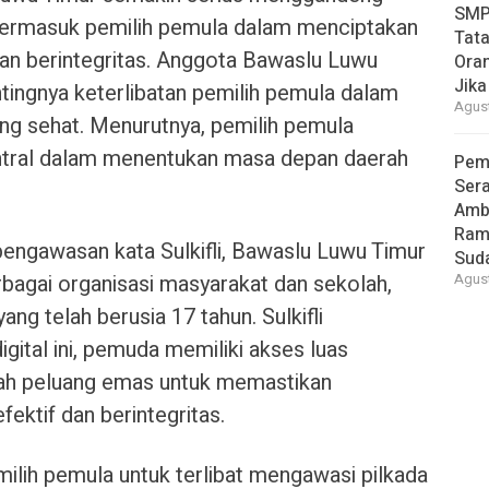
SMP
termasuk pemilih pemula dalam menciptakan
Tata
dan berintegritas. Anggota Bawaslu Luwu
Oran
Jika
ntingnya keterlibatan pemilih pemula dalam
Agust
ng sehat. Menurutnya, pemilih pemula
entral dalam menentukan masa depan daerah
Pem
Ser
Amb
Ram
ngawasan kata Sulkifli, Bawaslu Luwu Timur
Suda
rbagai organisasi masyarakat dan sekolah,
Agust
g telah berusia 17 tahun. Sulkifli
ital ini, pemuda memiliki akses luas
alah peluang emas untuk memastikan
ektif dan berintegritas.
ilih pemula untuk terlibat mengawasi pilkada