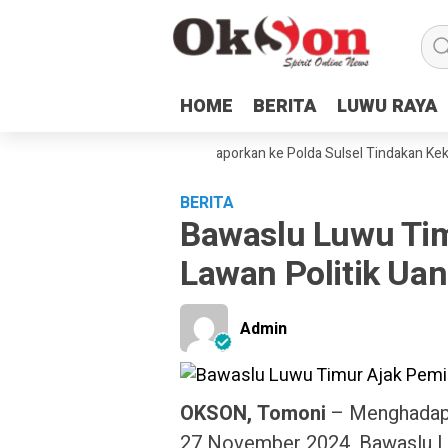
HOME
HOME
BERITA
BERITA
LUWU RAYA
LUWU RAYA
Hukum dan Petani Laoli Melaporkan ke Polda Sulsel Tindakan Kekerasan
BERITA
Bawaslu Luwu Tim
Lawan Politik Ua
Admin
OKSON, Tomoni
– Menghadapi
27 November 2024, Bawaslu L