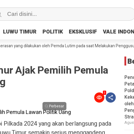
LUWU TIMUR
LUWU TIMUR
POLITIK
POLITIK
EKSKLUSIF
EKSKLUSIF
VALE INDO
VALE INDO
 yang dilakukan oleh Pemda Lutim pada saat Melakukan Penggusuran Paks
Be
ur Ajak Pemilih Pemula
Pen
ng
Peta
Pold
3
Keke
ole
Perbesar
Pen
Stra
 Pilkada 2024 yang akan berlangsung pada
Agust
uwu Timur semakin serius menggandeng