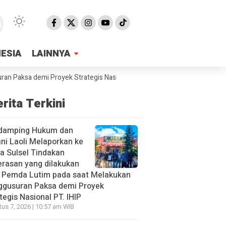
NESIA
NESIA
LAINNYA
LAINNYA
a demi Proyek Strategis Nasional PT. IHIP
SMPN2 Malili Sampaikan 
rita Terkini
damping Hukum dan
ni Laoli Melaporkan ke
a Sulsel Tindakan
rasan yang dilakukan
h Pemda Lutim pada saat Melakukan
ggusuran Paksa demi Proyek
tegis Nasional PT. IHIP
us 7, 2026 | 10:57 am WIB