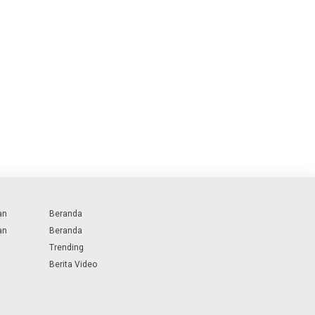
an
Beranda
an
Beranda
Trending
Berita Video