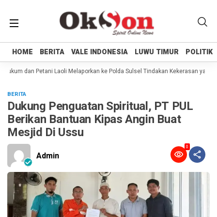
HOME
HOME
BERITA
BERITA
VALE INDONESIA
VALE INDONESIA
LUWU TIMUR
LUWU TIMUR
POLITIK
POLITIK
ukum dan Petani Laoli Melaporkan ke Polda Sulsel Tindakan Kekerasan yang dil
BERITA
Dukung Penguatan Spiritual, PT PUL
Berikan Bantuan Kipas Angin Buat
Mesjid Di Ussu
0
Admin