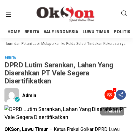
HOME
HOME
BERITA
BERITA
VALE INDONESIA
VALE INDONESIA
LUWU TIMUR
LUWU TIMUR
POLITIK
POLITIK
ukum dan Petani Laoli Melaporkan ke Polda Sulsel Tindakan Kekerasan yang dil
BERITA
DPRD Lutim Sarankan, Lahan Yang
Diserahkan PT Vale Segera
Disertifikatkan
2
Admin
Perbesar
OKSon, Luwu Timur
– Ketua Fraksi Golkar DPRD Luwu